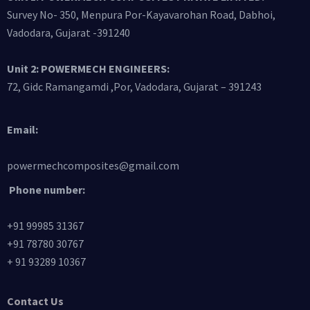
Survey No- 350, Menpura Por-Kayavarohan Road, Dabhoi,
Vadodara, Gujarat -391240
Unit 2: POWERMECH ENGINEERS:
72, Gidc Ramangamdi ,Por, Vadodara, Gujarat – 391243
Email:
powermechcomposites@gmail.com
Phone number:
+91 99985 31367
+91 78780 30767
+ 91 93289 10367
Contact Us